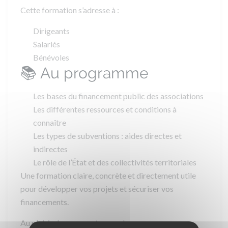
Cette formation s’adresse à :
Dirigeants
Salariés
Bénévoles
📚 Au programme
Les bases du financement public des associations
Les différentes ressources et conditions à
connaître
Les types de subventions : aides directes et
indirectes
Le rôle de l’État et des collectivités territoriales
Une formation claire, concrète et directement utile
pour développer vos projets et sécuriser vos
financements.
Au plaisir de vous y retrouver !