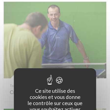
Tennis De Table
Ce site utilise des
Critérium Départemental
cookies et vous donne
le contrôle sur ceux que
vous souhaitez activer