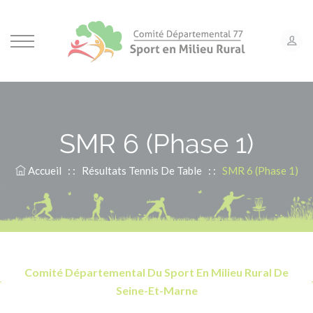
Panneau de gestion des cookies
SMR 6 (Phase 1)
Accueil
: :
Résultats Tennis De Table
: :
SMR 6 (Phase 1)
Comité Départemental Du Sport En Milieu Rural De
Seine-Et-Marne